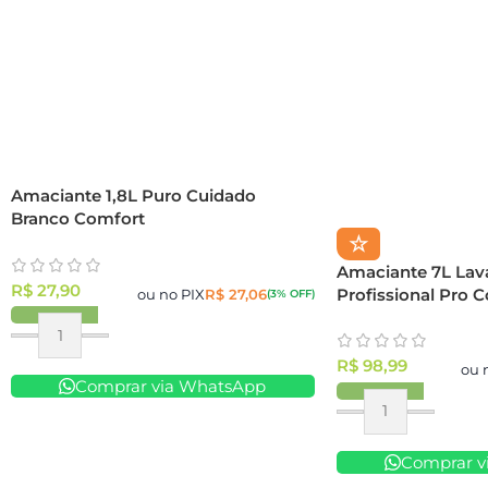
Amaciante 1,8L Puro Cuidado
Branco Comfort
☆
Amaciante 7L Lav
R$
27,90
Profissional Pro 
ou no PIX
R$
27,06
(3% OFF)
R$
98,99
ou 
Comprar via WhatsApp
Comprar v