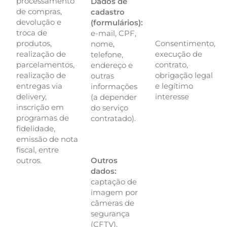
processamento
Dados de
de compras,
cadastro
devolução e
(formulários):
troca de
e-mail, CPF,
produtos,
Consentimento,
nome,
realização de
execução de
telefone,
parcelamentos,
contrato,
endereço e
realização de
obrigação legal
outras
entregas via
e legítimo
informações
delivery,
interesse
(a depender
inscrição em
do serviço
programas de
contratado).
fidelidade,
emissão de nota
fiscal, entre
outros.
Outros
dados:
captação de
imagem por
câmeras de
segurança
(CFTV).