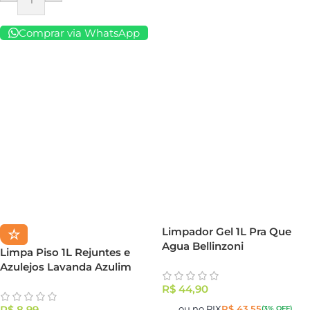
Comprar via WhatsApp
Limpador Gel 1L Pra Que
☆
Agua Bellinzoni
Limpa Piso 1L Rejuntes e
Azulejos Lavanda Azulim
R$
44,90
ou no PIX
R$
43,55
R$
8,99
(3% OFF)