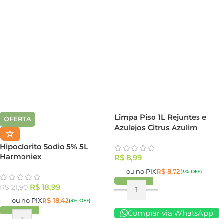
Limpa Piso 1L Rejuntes e
OFERTA
Azulejos Citrus Azulim
☆
Hipoclorito Sodio 5% 5L
Harmoniex
R$
8,99
ou no PIX
R$
8,72
(3% OFF)
R$
18,99
R$
21,90
ou no PIX
R$
18,42
(3% OFF)
Comprar via WhatsApp