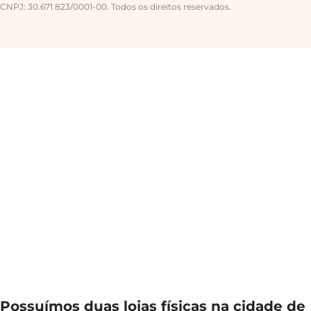
CNPJ: 30.671.823/0001-00. Todos os direitos reservados.
Possuímos duas lojas físicas na cidade de