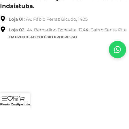
Indaiatuba.
Loja 01:
Av. Fábio Ferraz Bicudo, 1405
Loja 02:
Av. Bernadino Bonavita, 1244, Bairro Santa Rita
EM FRENTE AO COLÉGIO PROGRESSO
sta de Desejos
Menu
Loja
Carrinho