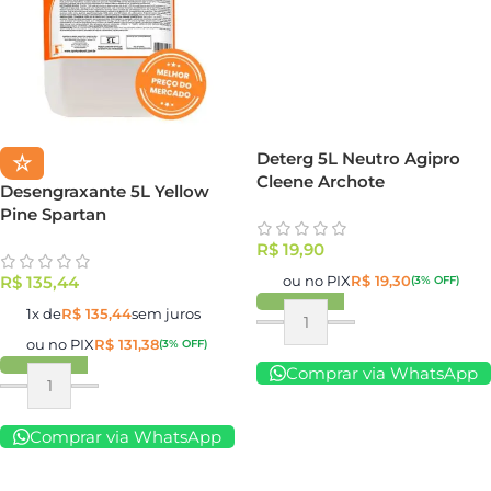
Deterg 5L Neutro Agipro
☆
Cleene Archote
Desengraxante 5L Yellow
Pine Spartan
R$
19,90
ou no PIX
R$
19,30
R$
135,44
(3% OFF)
1x de
R$
135,44
sem juros
ou no PIX
R$
131,38
(3% OFF)
Comprar via WhatsApp
Comprar via WhatsApp