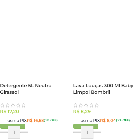
Detergente 5L Neutro
Lava Louças 300 Ml Baby
Girassol
Limpol Bombril
R$
17,20
R$
8,29
ou no PIX
R$
16,68
ou no PIX
R$
8,04
(3% OFF)
(3% OFF)