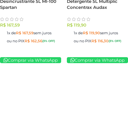
Desincrustrante 5L Ml-100
Detergente 5L Multiplic
Spartan
Concentrax Audax
R$
167,59
R$
119,90
1x de
R$
167,59
sem juros
1x de
R$
119,90
sem juros
ou no PIX
R$
162,56
ou no PIX
R$
116,30
(3% OFF)
(3% OFF)
Comprar via WhatsApp
Comprar via WhatsApp