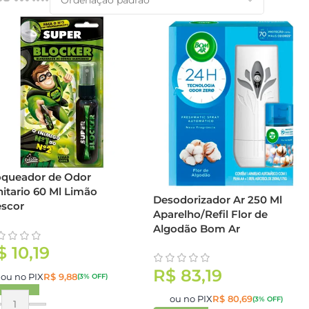
oqueador de Odor
itario 60 Ml Limão
Desodorizador Ar 250 Ml
escor
Aparelho/Refil Flor de
Algodão Bom Ar
$
10,19
R$
83,19
ou no PIX
R$
9,88
(3% OFF)
ou no PIX
R$
80,69
(3% OFF)