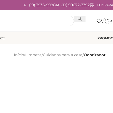
(19) 3936-9988
(19) 99672-3392
COMPAR
ICE
PROMOÇ
Início
/
Limpeza
/
Cuidados para a casa
/
Odorizador