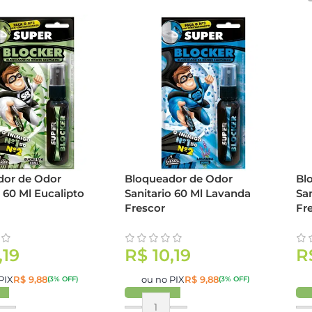
dor de Odor
Bloqueador de Odor
Bl
o 60 Ml Eucalipto
Sanitario 60 Ml Lavanda
San
Frescor
Fr
,19
R$
10,19
R
PIX
R$
9,88
ou no PIX
R$
9,88
(3% OFF)
(3% OFF)