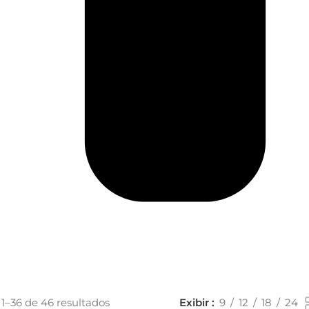
 1–36 de 46 resultados
Exibir
9
12
18
24