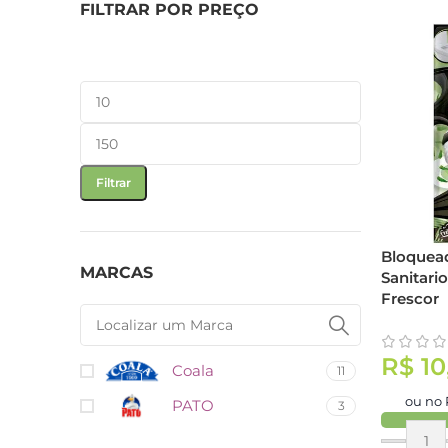
FILTRAR POR PREÇO
Filtrar
Bloquea
MARCAS
Sanitari
Frescor
R$
10
Coala
11
ou no 
PATO
3