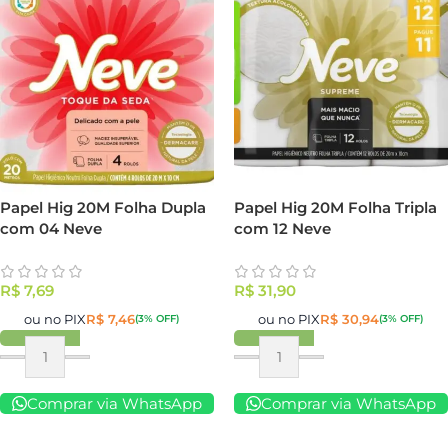
Papel Hig 20M Folha Dupla
Papel Hig 20M Folha Tripla
com 04 Neve
com 12 Neve
R$
7,69
R$
31,90
ou no PIX
R$
7,46
ou no PIX
R$
30,94
(3% OFF)
(3% OFF)
Comprar via WhatsApp
Comprar via WhatsApp