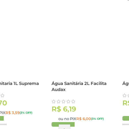
itaria 1L Suprema
Água Sanitária 2L Facilita
Ág
Audax
70
R
R$
6,19
PIX
R$
3,59
(3% OFF)
ou no PIX
R$
6,00
(3% OFF)
r
C