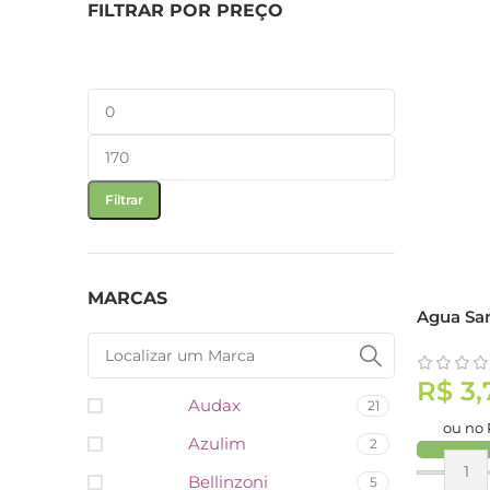
FILTRAR POR PREÇO
Filtrar
MARCAS
Agua San
R$
3,
Audax
21
ou no 
Azulim
2
Bellinzoni
Compra
5