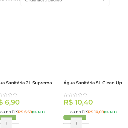
ua Sanitária 2L Suprema
Água Sanitária 5L Clean Up
$
6,90
R$
10,40
ou no PIX
R$
6,69
ou no PIX
R$
10,09
(3% OFF)
(3% OFF)
omprar
Comprar