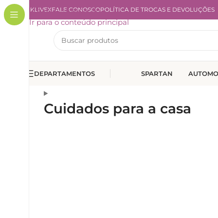
A KLIVEX
Ir para a navegação
FALE CONOSCO
POLÍTICA DE TROCAS E DEVOLUÇÕES
Ir para o conteúdo principal
DEPARTAMENTOS
SPARTAN
AUTOMO
Cuidados para a casa