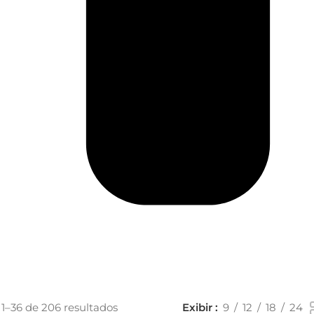
 1–36 de 206 resultados
Exibir
9
12
18
24