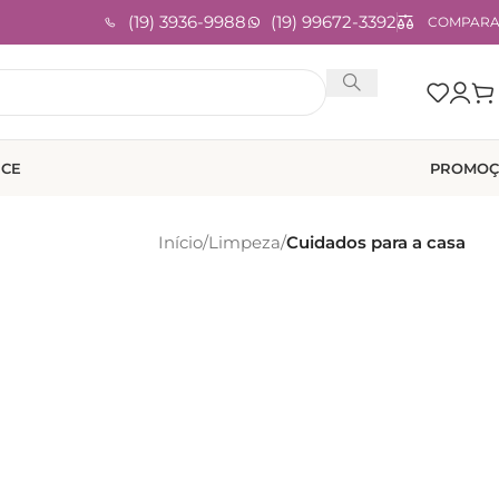
(19) 3936-9988
(19) 99672-3392
COMPAR
ICE
PROMOÇ
Início
/
Limpeza
/
Cuidados para a casa