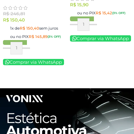
R$
15,90
ou no PIX
R$
15,42
R$
246,81
(3% OFF)
R$
150,40
1x de
R$
150,40
sem juros
ou no PIX
R$
145,89
(3% OFF)
Comprar via WhatsApp
Comprar via WhatsApp