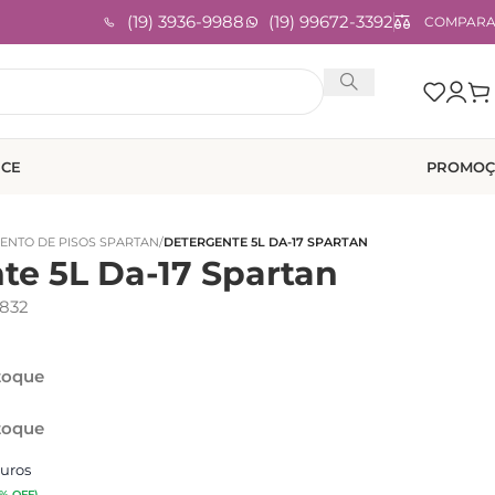
(19) 3936-9988
(19) 99672-3392
COMPAR
ICE
PROMOÇ
ENTO DE PISOS SPARTAN
/
DETERGENTE 5L DA-17 SPARTAN
te 5L Da-17 Spartan
832
toque
toque
uros
3% OFF)