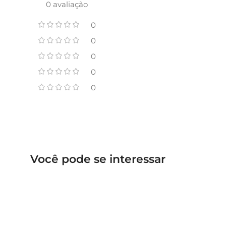
0 avaliação
0
0
0
0
0
Você pode se interessar