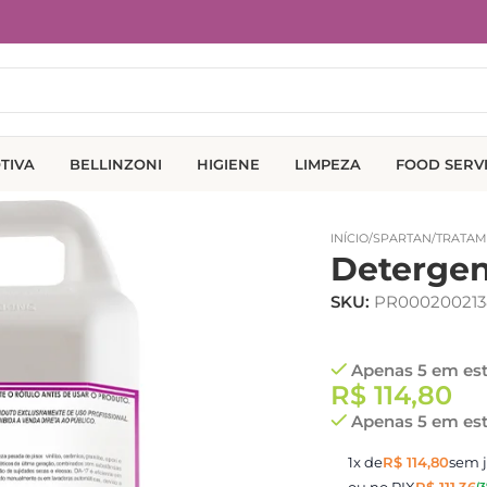
TIVA
BELLINZONI
HIGIENE
LIMPEZA
FOOD SERV
INÍCIO
/
SPARTAN
/
TRATAM
Detergen
SKU:
PR000200213
Apenas 5 em es
R$
114,80
Apenas 5 em es
1x de
R$
114,80
sem j
ou no PIX
R$
111,36
(