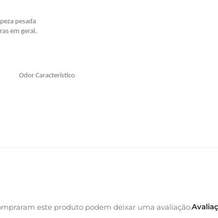
mpeza pesada
dras em geral.
,4
Odor Característico
Avalia
ompraram este produto podem deixar uma avaliação.