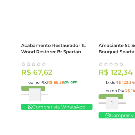
Acabamento Restaurador 1L
Amaciante 5L S
Wood Restorer Br Spartan
Bouquet Sparta
R$
67,62
R$
122,34
ou no PIX
R$
65,59
1x de
R$
122,34
(3% OFF)
ou no PIX
R$
11
Comprar
Comprar
Comprar via WhatsApp
Comprar v