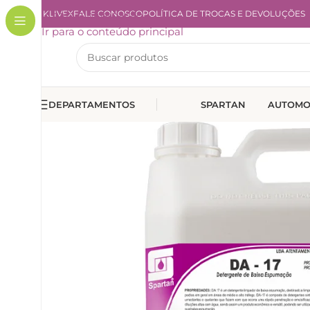
A KLIVEX
Ir para a navegação
FALE CONOSCO
POLÍTICA DE TROCAS E DEVOLUÇÕES
Ir para o conteúdo principal
DEPARTAMENTOS
SPARTAN
AUTOMO