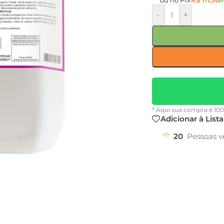
-
+
* Aqui sua compra é 10
Adicionar à List
20
Pessoas v