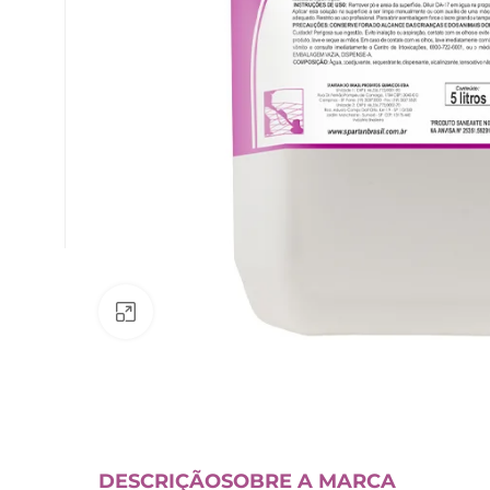
Av. Fábio Ferraz Bicudo, nº 1405
– Jd. Esplanada – Indaiatuba/SP
Clique para ampliar
DESCRIÇÃO
SOBRE A MARCA