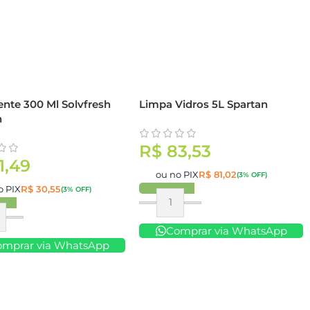
ente 300 Ml Solvfresh
Limpa Vidros 5L Spartan
n
R$
83,53
1,49
ou no PIX
R$
81,02
(3% OFF)
o PIX
R$
30,55
(3% OFF)
Comprar
ar
Comprar via WhatsApp
omprar via WhatsApp