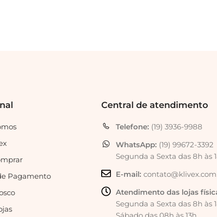
onal
Central de atendimento
omos
Telefone:
(19) 3936-9988
ex
WhatsApp:
(19) 99672-3392
Segunda a Sexta das 8h às 
mprar
E-mail:
contato@klivex.com
de Pagamento
Atendimento das lojas físic
osco
Segunda a Sexta das 8h às 
ojas
Sábado das 08h às 13h