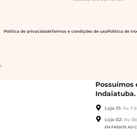
Política de privacidade
Termos e condições de uso
Política de tr
a
Possuímos d
Indaiatuba.
Loja 01:
Av. Fá
Loja 02:
Av. Be
EM FRENTE AO 