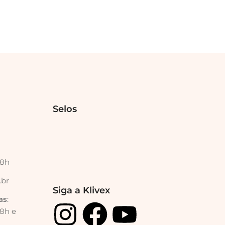
Selos
18h
.br
Siga a Klivex
as
:
18h e