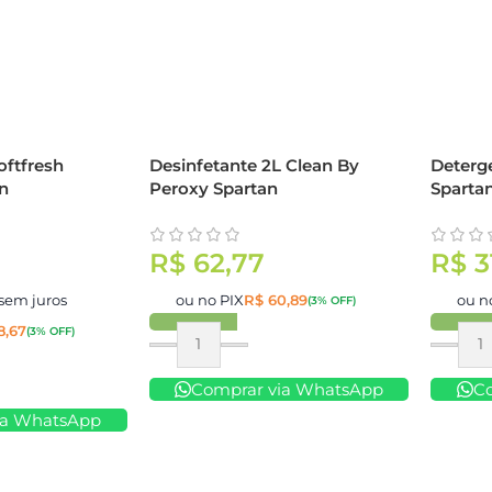
oftfresh
Desinfetante 2L Clean By
Deterg
n
Peroxy Spartan
Sparta
R$
62,77
R$
3
sem juros
ou no PIX
R$
60,89
ou n
(3% OFF)
8,67
(3% OFF)
Comprar
Compr
Comprar via WhatsApp
C
ia WhatsApp