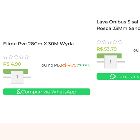
Lava Onibus Sisal 
Rosca 23Mm Sanc
Filme Pvc 28Cm X 30M Wyda
R$
53,79
ou 
R$
4,90
ou no PIX
R$
4,75
(3% OFF)
Comprar v
Comprar via WhatsApp