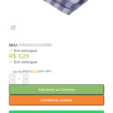
Clique para ampliar
SKU:
PR000200413995
Em estoque
R$
3,29
Em estoque
ou no PIX
R$
3,19
(3% OFF)
-
+
Adicionar ao Carrinho
COMPRAR AGORA