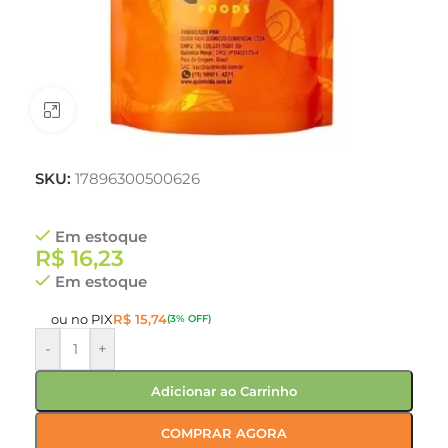
Clique para ampliar
SKU:
17896300500626
Em estoque
R$
16,23
Em estoque
ou no PIX
R$
15,74
(3% OFF)
-
+
Adicionar ao Carrinho
COMPRAR AGORA