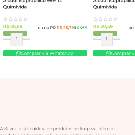
Álcool Isopropílico 99% 1L
Álcool Isopropílic
Quimivida
Quimivida
R$
26,59
R$
20,59
ou no PIX
R$
25,79
ou 
(3% OFF)
Comprar via WhatsApp
Comprar v
A Klivex, distribuidora de produtos de limpeza, oferece