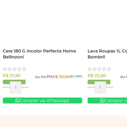
Cera 180 G Incolor Perfecta Home
Lava Roupas 1L C
Bellinzoni
Bombril
R$
31,90
R$
23,60
ou no PIX
R$
30,94
ou 
(3% OFF)
Comprar via WhatsApp
Comprar v