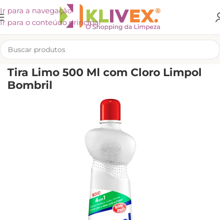
Ir para a navegação
Ir para o conteúdo principal
INÍCIO
/
LIMPEZA
/
CUIDADOS PARA A CASA
/
LIMPADORES
Tira Limo 500 Ml com Cloro Limpol
Bombril