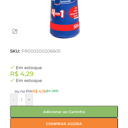
Clique para ampliar
SKU:
PR000200206605
Em estoque
R$
4,29
Em estoque
ou no PIX
R$
4,16
(3% OFF)
-
+
Adicionar ao Carrinho
COMPRAR AGORA