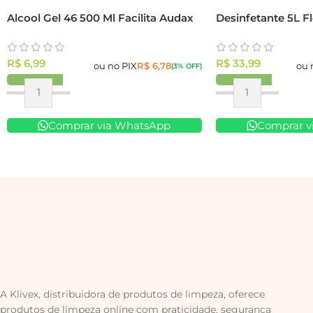
Alcool Gel 46 500 Ml Facilita Audax
Desinfetante 5L F
R$
6,99
R$
33,99
ou no PIX
R$
6,78
ou 
(3% OFF)
Comprar via WhatsApp
Comprar v
A Klivex, distribuidora de produtos de limpeza, oferece
produtos de limpeza online com praticidade, segurança