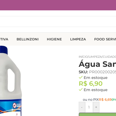
TIVA
BELLINZONI
HIGIENE
LIMPEZA
FOOD SERV
INÍCIO
/
LIMPEZA
/
CUIDADO
Água San
SKU:
PR00020020
Em estoque
R$
6,90
Em estoque
ou no PIX
R$
6,69
(3%
-
+