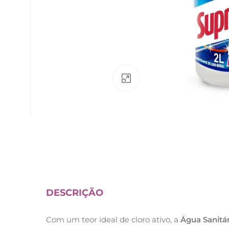
Av. Fábio Ferraz Bicudo, nº 1405
– Jd. Esplanada – Indaiatuba/SP
Clique para ampliar
DESCRIÇÃO
Com um teor ideal de cloro ativo, a
Água Sanitá