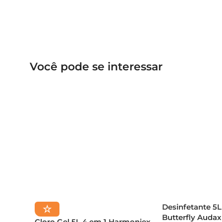
Você pode se interessar
Desinfetante 5
☆
Butterfly Audax
Cloro Gel 5L 4 em 1 Harmoniex