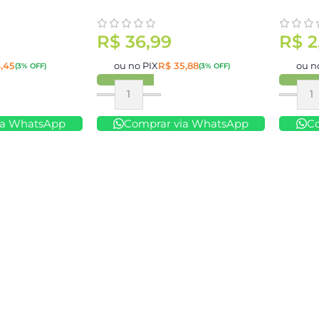
R$
36,99
R$
2
,45
ou no PIX
R$
35,88
ou n
(3% OFF)
(3% OFF)
Comprar
Compr
ia WhatsApp
Comprar via WhatsApp
C