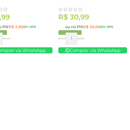
,99
R$
30,99
o PIX
R$
2,90
ou no PIX
R$
30,06
(3% OFF)
(3% OFF)
ar
Comprar
omprar via WhatsApp
Comprar via WhatsApp