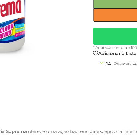
* Aqui sua compra é 10
Adicionar à List
14
Pessoas v
ria Suprema
oferece uma ação bactericida excepcional, além