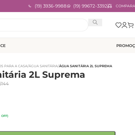
(19) 3936-9988
(19) 99672-3392
COMPAR
ICE
PROMOÇ
S PARA A CASA
/
ÁGUA SANITÁRIA
/
ÁGUA SANITÁRIA 2L SUPREMA
itária 2L Suprema
5144
 OFF)