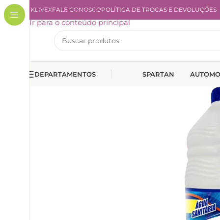
A KLIVEX
Ir para a navegação
FALE CONOSCO
POLÍTICA DE TROCAS E DEVOLUÇÕES
Ir para o conteúdo principal
DEPARTAMENTOS
SPARTAN
AUTOMO