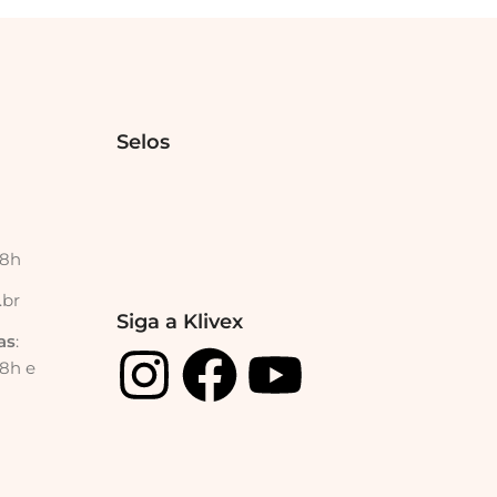
Selos
18h
.br
Siga a Klivex
as
:
18h e