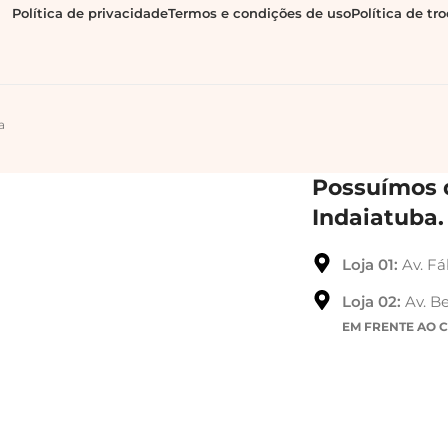
Política de privacidade
Termos e condições de uso
Política de tr
a
Possuímos d
Indaiatuba.
Loja 01:
Av. Fá
Loja 02:
Av. Be
EM FRENTE AO 