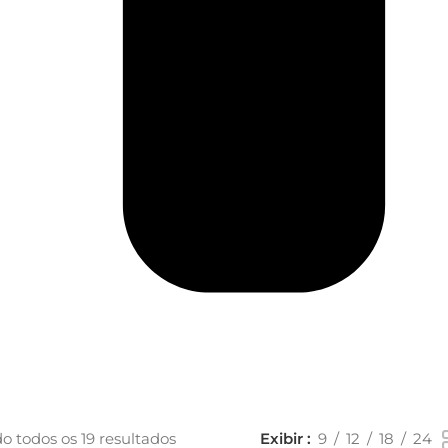
o todos os 19 resultados
Exibir
9
12
18
24