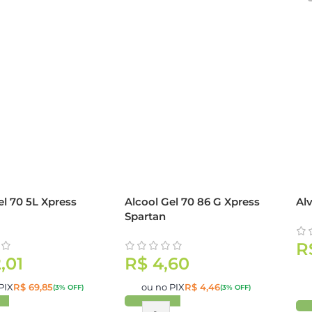
el 70 5L Xpress
Alcool Gel 70 86 G Xpress
Alv
Spartan
R
,01
R$
4,60
PIX
R$
69,85
ou no PIX
R$
4,46
(3% OFF)
(3% OFF)