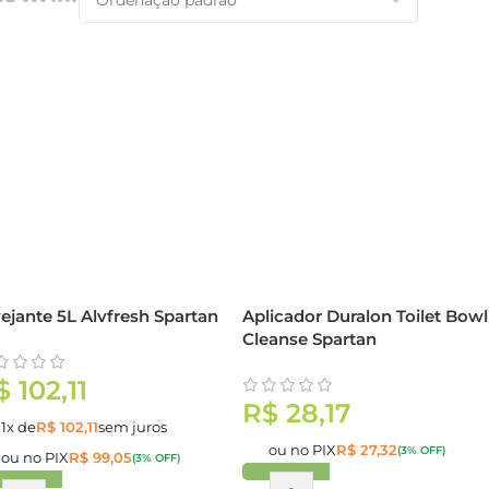
ejante 5L Alvfresh Spartan
Aplicador Duralon Toilet Bowl
Cleanse Spartan
$
102,11
R$
28,17
1x de
R$
102,11
sem juros
ou no PIX
R$
27,32
(3% OFF)
ou no PIX
R$
99,05
(3% OFF)