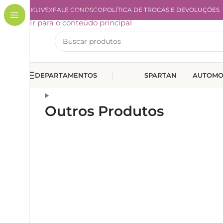
A KLIVEX
Ir para a navegação
FALE CONOSCO
POLÍTICA DE TROCAS E DEVOLUÇÕES
Ir para o conteúdo principal
DEPARTAMENTOS
SPARTAN
AUTOMO
Outros Produtos