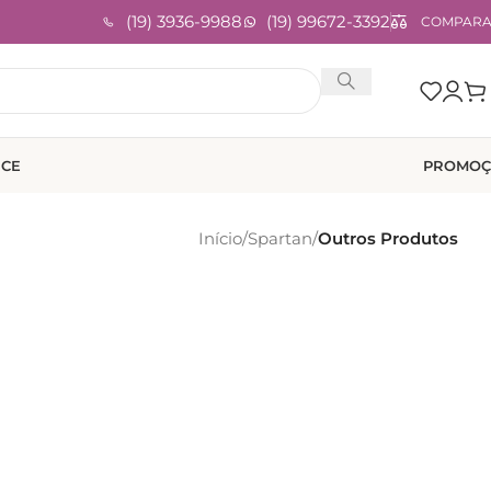
(19) 3936-9988
(19) 99672-3392
COMPAR
ICE
PROMOÇ
Início
/
Spartan
/
Outros Produtos