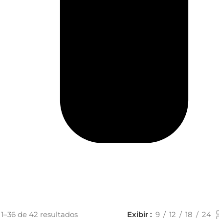
 1–36 de 42 resultados
Exibir
9
12
18
24