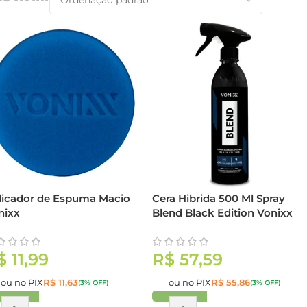
licador de Espuma Macio
Cera Hibrida 500 Ml Spray
nixx
Blend Black Edition Vonixx
$
11,99
R$
57,59
ou no PIX
R$
11,63
ou no PIX
R$
55,86
(3% OFF)
(3% OFF)