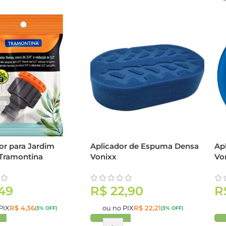
r para Jardim
Aplicador de Espuma Densa
Ap
 Tramontina
Vonixx
Vo
49
R$
22,90
R
PIX
R$
4,36
ou no PIX
R$
22,21
(3% OFF)
(3% OFF)