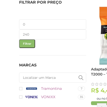
FILTRAR POR PREÇO
Filtrar
MARCAS
Adaptado
T2000 –
Tramontina
7
R$
4,
VONIXX
35
ou no 