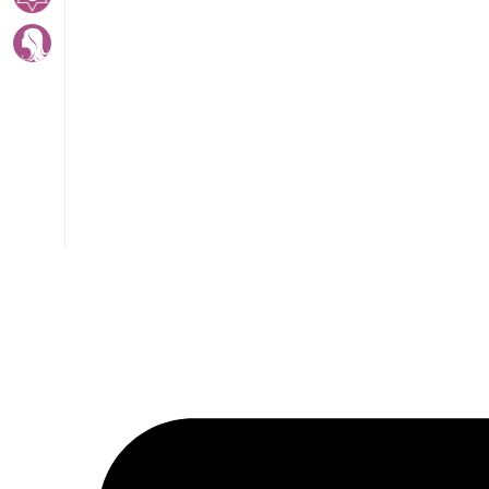
Av. Fábio Ferraz Bicudo, nº 1405
– Jd. Esplanada – Indaiatuba/SP