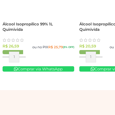
Álcool Isopropílico 99% 1L
Álcool Isopropílic
Quimivida
Quimivida
R$
26,59
R$
20,59
ou no PIX
R$
25,79
ou 
(3% OFF)
Comprar via WhatsApp
Comprar v