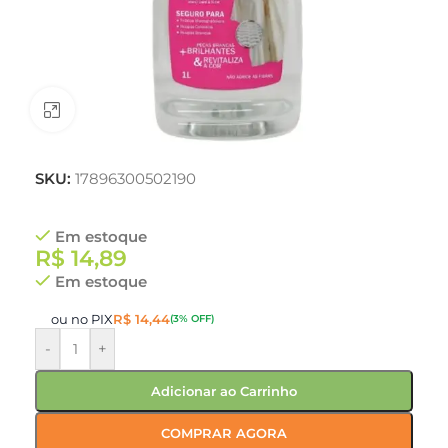
Clique para ampliar
SKU:
17896300502190
Em estoque
R$
14,89
Em estoque
ou no PIX
R$
14,44
(3% OFF)
-
+
Adicionar ao Carrinho
COMPRAR AGORA