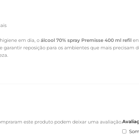
ais
 higiene em dia, o
álcool 70% spray Premisse 400 ml refil
ent
nho e garantir reposição para os ambientes que mais precisa
eza.
Avalia
ompraram este produto podem deixar uma avaliação.
Som