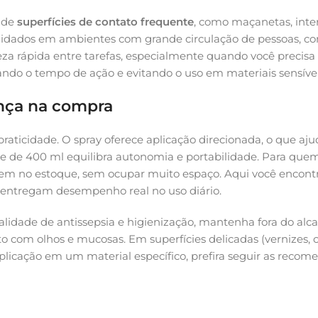
 de
superfícies de contato frequente
, como maçanetas, inter
uidados em ambientes com grande circulação de pessoas, co
za rápida entre tarefas, especialmente quando você precisa 
ando o tempo de ação e evitando o uso em materiais sensívei
ença na compra
 praticidade. O spray oferece aplicação direcionada, o que a
lume de 400 ml equilibra autonomia e portabilidade. Para q
bem no estoque, sem ocupar muito espaço. Aqui você encon
e entregam desempenho real no uso diário.
nalidade de antissepsia e higienização, mantenha fora do alc
ato com olhos e mucosas. Em superfícies delicadas (vernizes, 
plicação em um material específico, prefira seguir as recom