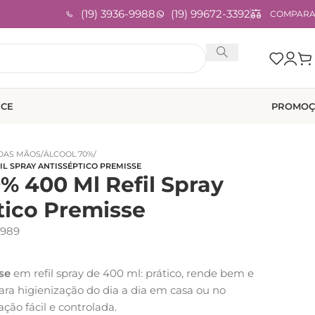
(19) 3936-9988
(19) 99672-3392
COMPAR
ICE
PROMOÇ
 DAS MÃOS
/
ÁLCOOL 70%
/
IL SPRAY ANTISSÉPTICO PREMISSE
% 400 Ml Refil Spray
tico Premisse
989
se
em refil spray de 400 ml: prático, rende bem e
para higienização do dia a dia em casa ou no
ação fácil e controlada.