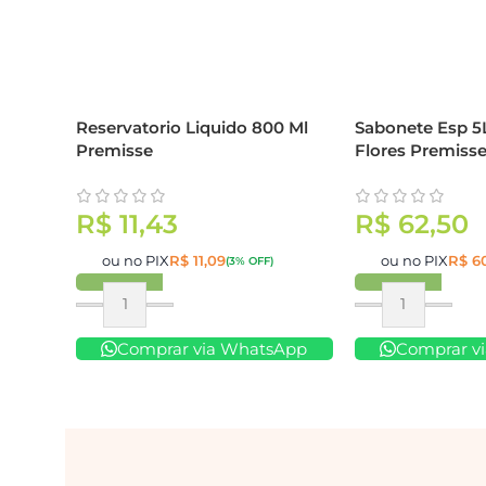
Reservatorio Liquido 800 Ml
Sabonete Esp 5
Premisse
Flores Premiss
R$
11,43
R$
62,50
ou no PIX
R$
11,09
ou no PIX
R$
60
(3% OFF)
Comprar
Comprar
Comprar via WhatsApp
Comprar v