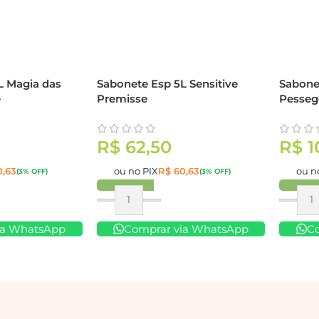
L Magia das
Sabonete Esp 5L Sensitive
Sabone
e
Premisse
Pesseg
R$
62,50
R$
1
,63
ou no PIX
R$
60,63
ou n
(3% OFF)
(3% OFF)
Comprar
Compr
ia WhatsApp
Comprar via WhatsApp
C