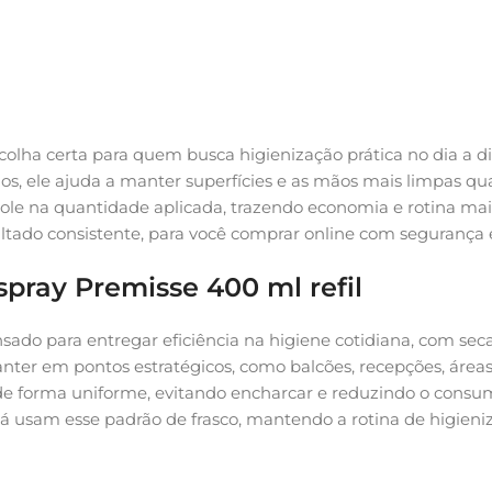
colha certa para quem busca higienização prática no dia a di
cios, ele ajuda a manter superfícies e as mãos mais limpas 
ntrole na quantidade aplicada, trazendo economia e rotina ma
tado consistente, para você comprar online com segurança 
spray Premisse 400 ml refil
nsado para entregar eficiência na higiene cotidiana, com s
er em pontos estratégicos, como balcões, recepções, áreas
r de forma uniforme, evitando encharcar e reduzindo o consu
 usam esse padrão de frasco, mantendo a rotina de higieni