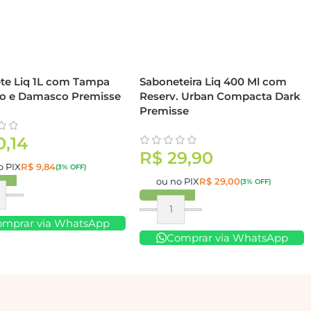
te Liq 1L com Tampa
Saboneteira Liq 400 Ml com
o e Damasco Premisse
Reserv. Urban Compacta Dark
Premisse
0,14
R$
29,90
o PIX
R$
9,84
(3% OFF)
ou no PIX
R$
29,00
(3% OFF)
ar
Comprar
omprar via WhatsApp
Comprar via WhatsApp