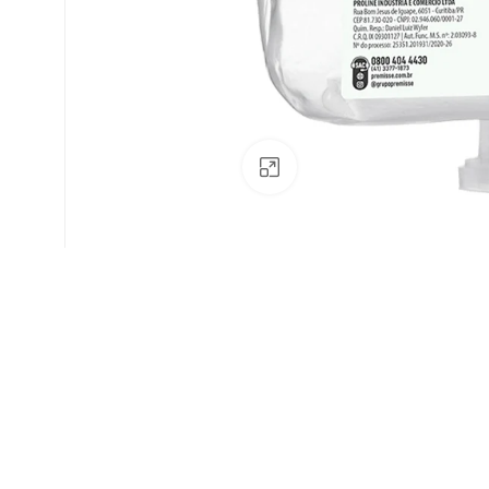
Av. Fábio Ferraz Bicudo, nº 1405
– Jd. Esplanada – Indaiatuba/SP
Clique para ampliar