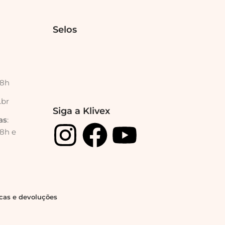
Selos
18h
.br
Siga a Klivex
as
:
18h e
ocas e devoluções