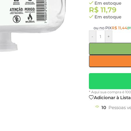
Em estoque
R$
11,79
Em estoque
ou no PIX
R$
11,44
(3
-
+
* Aqui sua compra é 10
Adicionar à List
10
Pessoas v