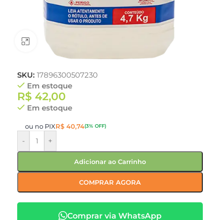
Clique para ampliar
SKU:
17896300507230
Em estoque
R$
42,00
Em estoque
ou no PIX
R$
40,74
(3% OFF)
-
+
Adicionar ao Carrinho
COMPRAR AGORA
Comprar via WhatsApp