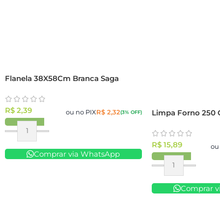
Flanela 38X58Cm Branca Saga
R$
2,39
Limpa Forno 250 
ou no PIX
R$
2,32
(3% OFF)
R$
15,89
ou
Comprar via WhatsApp
Comprar v