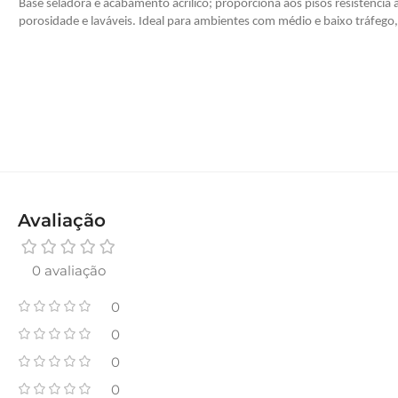
Base seladora e acabamento acrílico; proporciona aos pisos resistênci
porosidade e laváveis. Ideal para ambientes com médio e baixo tráfego
Avaliação
0 avaliação
0
0
0
0