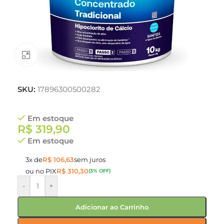
Clique para ampliar
SKU:
17896300500282
Em estoque
R$
319,90
Em estoque
3x de
R$
106,63
sem juros
ou no PIX
R$
310,30
(3% OFF)
-
+
Adicionar ao Carrinho