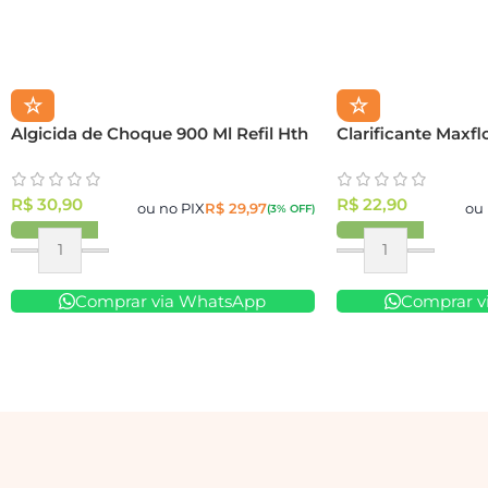
☆
☆
Algicida de Choque 900 Ml Refil Hth
Clarificante Maxfl
R$
30,90
R$
22,90
ou no PIX
R$
29,97
ou 
(3% OFF)
Comprar via WhatsApp
Comprar v