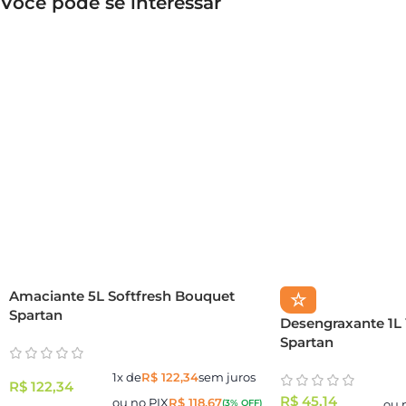
Você pode se interessar
Amaciante 5L Softfresh Bouquet
☆
Spartan
Desengraxante 1L 
Spartan
1x de
R$
122,34
sem juros
R$
122,34
R$
45,14
ou no PIX
R$
118,67
(3% OFF)
ou 