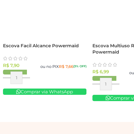
Escova Facil Alcance Powermaid
Escova Multiuso 
Powermaid
R$
7,90
ou no PIX
R$
7,66
(3% OFF)
R$
6,99
ou
Comprar via WhatsApp
Comprar v