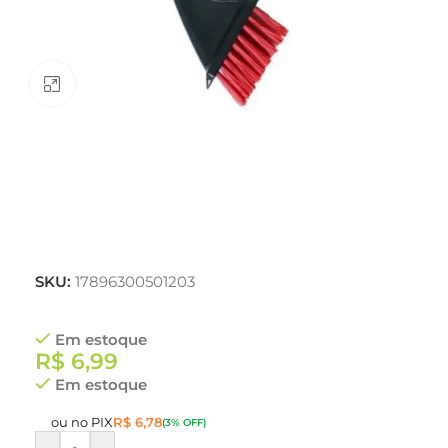
Clique para ampliar
SKU:
17896300501203
Em estoque
R$
6,99
Em estoque
ou no PIX
R$
6,78
(3% OFF)