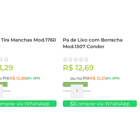
 Tira Manchas Mod.1760
Pa de Lixo com Borracha
r
Mod.1507 Condor
3,29
R$
12,69
o PIX
R$
12,89
ou no PIX
R$
12,31
(3% OFF)
(3% OFF)
ar
Comprar
omprar via WhatsApp
Comprar via WhatsApp