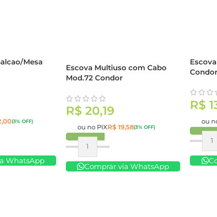
Balcao/Mesa
Escova
Escova Multiuso com Cabo
Condo
Mod.72 Condor
R$
1
R$
20,19
,00
ou n
(3% OFF)
ou no PIX
R$
19,58
(3% OFF)
Compr
Comprar
ia WhatsApp
C
Comprar via WhatsApp