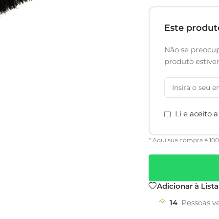
Este produ
Não se preocup
produto estiv
Li e aceito 
* Aqui sua compra é 10
Adicionar à List
14
Pessoas v