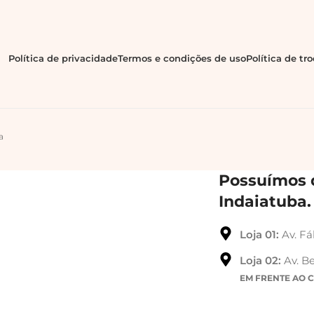
Política de privacidade
Termos e condições de uso
Política de tr
a
Possuímos d
Indaiatuba.
Loja 01:
Av. Fá
Loja 02:
Av. Be
EM FRENTE AO 