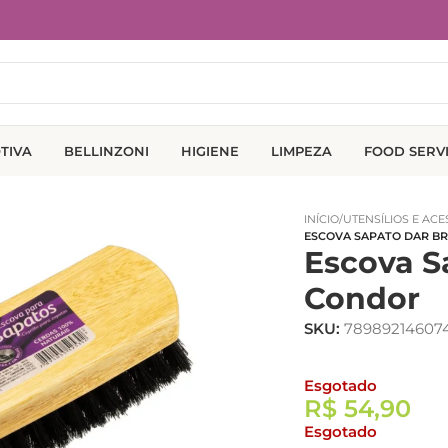
TIVA
BELLINZONI
HIGIENE
LIMPEZA
FOOD SERV
INÍCIO
/
UTENSÍLIOS E AC
ESCOVA SAPATO DAR B
Escova S
Condor
SKU:
78989214607
Esgotado
R$
54,90
Esgotado