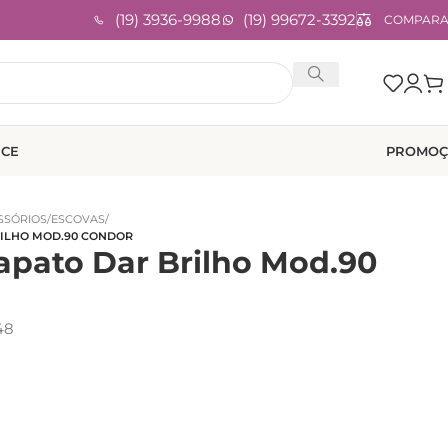
(19) 3936-9988
(19) 99672-3392
COMPAR
ICE
PROMOÇ
ESSÓRIOS
/
ESCOVAS
/
RILHO MOD.90 CONDOR
apato Dar Brilho Mod.90
48