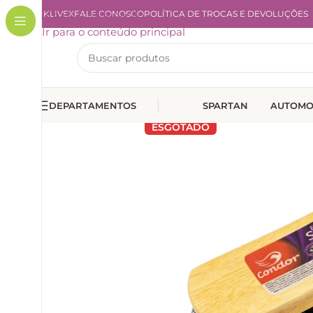
A KLIVEX
Ir para a navegação
FALE CONOSCO
POLÍTICA DE TROCAS E DEVOLUÇÕES
Ir para o conteúdo principal
DEPARTAMENTOS
SPARTAN
AUTOMO
ESGOTADO