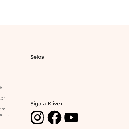
Selos
18h
.br
Siga a Klivex
as
:
18h e