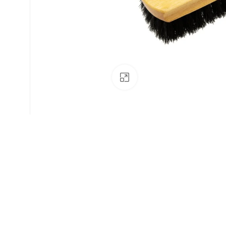
Av. Fábio Ferraz Bicudo, nº 1405
– Jd. Esplanada – Indaiatuba/SP
Clique para ampliar