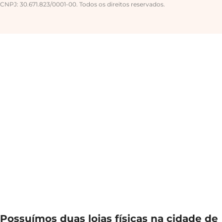
CNPJ: 30.671.823/0001-00. Todos os direitos reservados.
Possuímos duas lojas físicas na cidade de