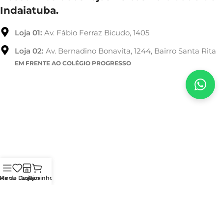
Indaiatuba.
Loja 01:
Av. Fábio Ferraz Bicudo, 1405
Loja 02:
Av. Bernadino Bonavita, 1244, Bairro Santa Rita
EM FRENTE AO COLÉGIO PROGRESSO
sta de Desejos
Menu
Loja
Carrinho