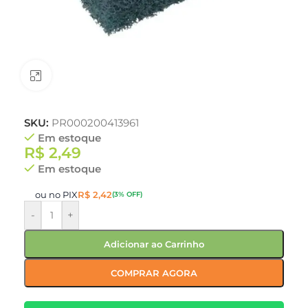
Clique para ampliar
SKU:
PR000200413961
Em estoque
R$
2,49
Em estoque
ou no PIX
R$
2,42
(3% OFF)
-
+
Adicionar ao Carrinho
COMPRAR AGORA