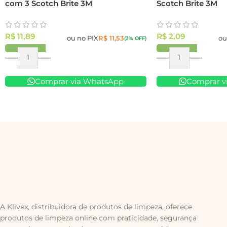
com 3 Scotch Brite 3M
Scotch Brite 3M
R$
11,89
R$
2,09
ou no PIX
R$
11,53
ou
(3% OFF)
Comprar via WhatsApp
Comprar v
A Klivex, distribuidora de produtos de limpeza, oferece
produtos de limpeza online com praticidade, segurança