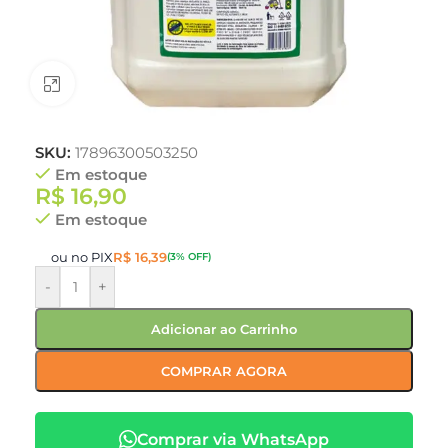
Clique para ampliar
SKU:
17896300503250
Em estoque
R$
16,90
Em estoque
ou no PIX
R$
16,39
(3% OFF)
-
+
Adicionar ao Carrinho
COMPRAR AGORA
Comprar via WhatsApp