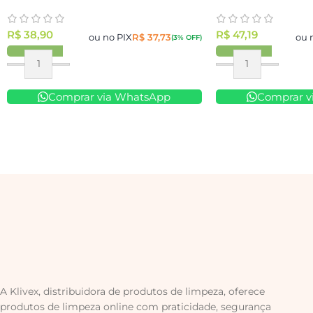
R$
38,90
R$
47,19
ou no PIX
R$
37,73
ou 
(3% OFF)
Comprar via WhatsApp
Comprar v
A Klivex, distribuidora de produtos de limpeza, oferece
produtos de limpeza online com praticidade, segurança