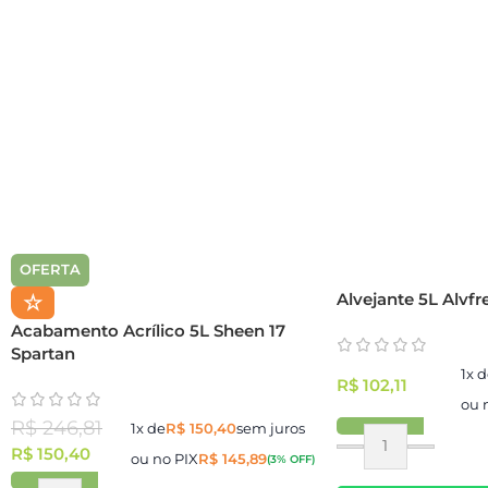
OFERTA
Alvejante 5L Alvfr
☆
Acabamento Acrílico 5L Sheen 17
Spartan
1x 
R$
102,11
ou 
R$
246,81
1x de
R$
150,40
sem juros
R$
150,40
ou no PIX
R$
145,89
(3% OFF)