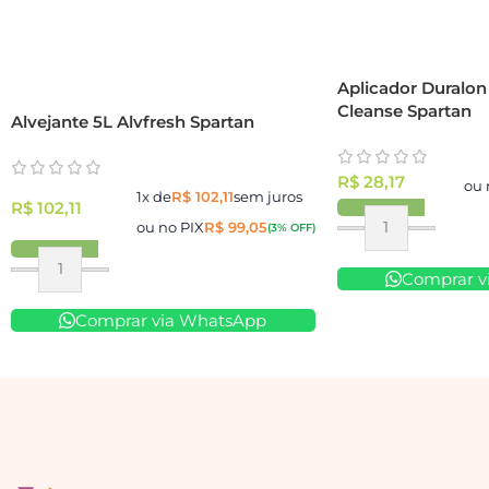
Aplicador Duralon
Cleanse Spartan
Alvejante 5L Alvfresh Spartan
R$
28,17
ou 
1x de
R$
102,11
sem juros
R$
102,11
ou no PIX
R$
99,05
(3% OFF)
Comprar v
Comprar via WhatsApp