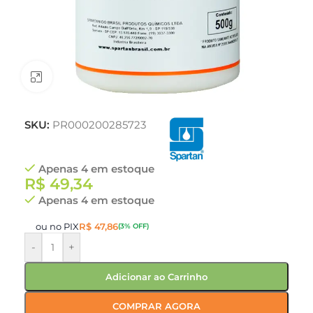
Clique para ampliar
SKU:
PR000200285723
Apenas 4 em estoque
R$
49,34
Apenas 4 em estoque
ou no PIX
R$
47,86
(3% OFF)
-
+
Adicionar ao Carrinho
COMPRAR AGORA