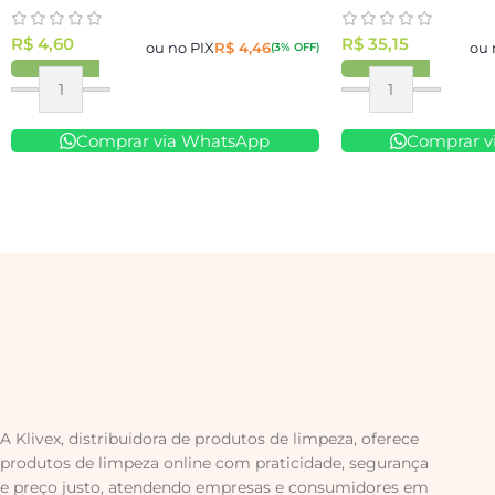
R$
4,60
R$
35,15
ou no PIX
R$
4,46
ou 
(3% OFF)
Comprar via WhatsApp
Comprar v
A Klivex, distribuidora de produtos de limpeza, oferece
produtos de limpeza online com praticidade, segurança
e preço justo, atendendo empresas e consumidores em