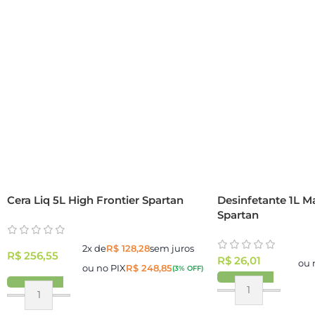
Cera Liq 5L High Frontier Spartan
Desinfetante 1L M
Spartan
2x de
R$
128,28
sem juros
R$
256,55
R$
26,01
ou 
ou no PIX
R$
248,85
(3% OFF)