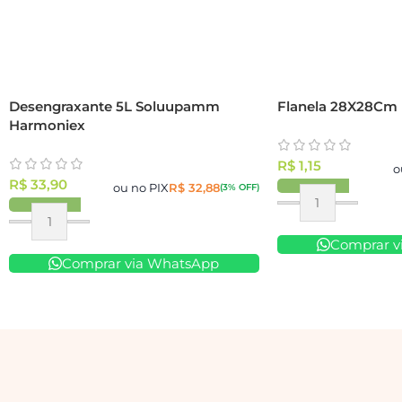
Desengraxante 5L Soluupamm
Flanela 28X28Cm 
Harmoniex
R$
1,15
o
R$
33,90
ou no PIX
R$
32,88
(3% OFF)
Comprar v
Comprar via WhatsApp