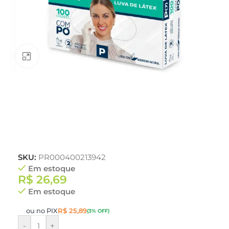
Clique para ampliar
SKU:
PR000400213942
Em estoque
R$
26,69
Em estoque
ou no PIX
R$
25,89
(3% OFF)
-
+