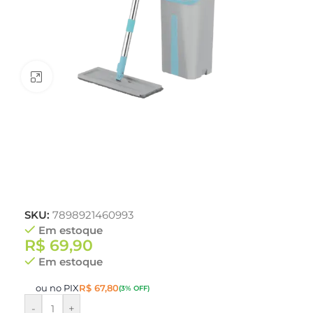
Clique para ampliar
SKU:
7898921460993
Em estoque
R$
69,90
Em estoque
ou no PIX
R$
67,80
(3% OFF)
-
+