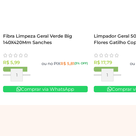
Fibra Limpeza Geral Verde Big
Limpador Geral 5
140X420Mm Sanches
Flores Gatilho Cop
R$
5,99
R$
17,79
ou no PIX
R$
5,81
ou
(3% OFF)
Comprar via WhatsApp
Comprar v