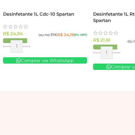
Desinfetante 1L Cdc-10 Spartan
Desinfetante 1L R
Spartan
R$
24,94
ou no PIX
R$
24,19
(3% OFF)
R$
21,61
ou 
Comprar via WhatsApp
Comprar v