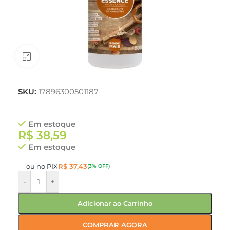
Clique para ampliar
SKU:
17896300501187
Em estoque
R$
38,59
Em estoque
ou no PIX
R$
37,43
(3% OFF)
-
+
Adicionar ao Carrinho
COMPRAR AGORA