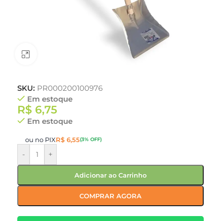
Clique para ampliar
SKU:
PR000200100976
Em estoque
R$
6,75
Em estoque
ou no PIX
R$
6,55
(3% OFF)
-
+
Adicionar ao Carrinho
COMPRAR AGORA