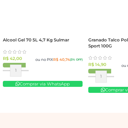
Alcool Gel 70 5L 4,7 Kg Sulmar
Granado Talco Pol
Sport 100G
R$
42,00
ou no PIX
R$
40,74
(3% OFF)
R$
14,90
ou 
Comprar via WhatsApp
Comprar v