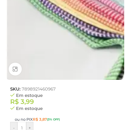
Clique para ampliar
SKU:
7898921460967
Em estoque
R$
3,99
Em estoque
ou no PIX
R$
3,87
(3% OFF)
-
+