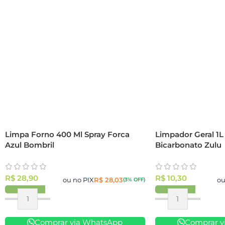
Limpa Forno 400 Ml Spray Forca
Limpador Geral 1L
Azul Bombril
Bicarbonato Zulu
R$
28,90
R$
10,30
ou no PIX
R$
28,03
ou
(3% OFF)
Comprar via WhatsApp
Comprar v