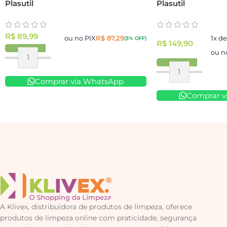
Plasutil
Plasutil
R$
89,99
ou no PIX
R$
87,29
1x d
(3% OFF)
R$
149,90
ou n
Comprar via WhatsApp
Comprar v
A Klivex, distribuidora de produtos de limpeza, oferece
produtos de limpeza online com praticidade, segurança