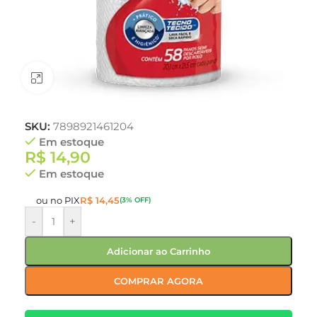
Clique para ampliar
SKU:
7898921461204
Em estoque
R$
14,90
Em estoque
ou no PIX
R$
14,45
(3% OFF)
-
+
Adicionar ao Carrinho
COMPRAR AGORA