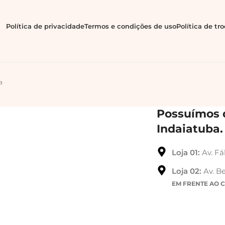
Política de privacidade
Termos e condições de uso
Política de tr
a
Possuímos d
Indaiatuba.
Loja 01:
Av. Fá
Loja 02:
Av. Be
EM FRENTE AO 