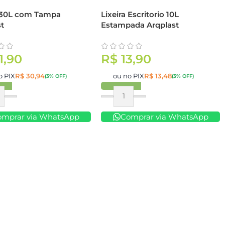
a 30L com Tampa
Lixeira Escritorio 10L
st
Estampada Arqplast
1,90
R$
13,90
o PIX
R$
30,94
ou no PIX
R$
13,48
(3% OFF)
(3% OFF)
ar
Comprar
omprar via WhatsApp
Comprar via WhatsApp