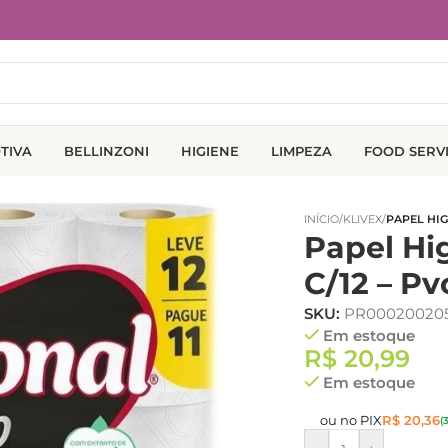
TIVA
BELLINZONI
HIGIENE
LIMPEZA
FOOD SERV
INÍCIO
/
KLIVEX
/
PAPEL HIG
Papel Hi
C/12 – Pv
SKU:
PR000200205
Em estoque
R$
20,99
Em estoque
ou no PIX
R$
20,36
(