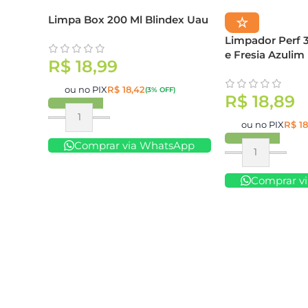
Limpa Box 200 Ml Blindex Uau
☆
Limpador Perf 3
e Fresia Azulim
R$
18,99
ou no PIX
R$
18,42
(3% OFF)
R$
18,89
Comprar
ou no PIX
R$
18
Comprar via WhatsApp
Comprar
Comprar v