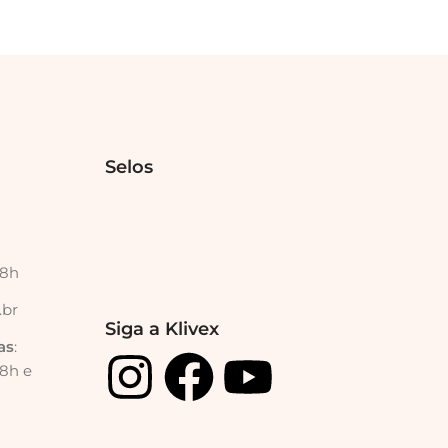
Selos
18h
.br
Siga a Klivex
as
:
18h e