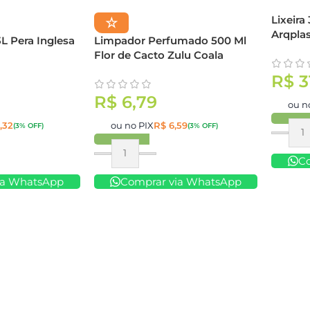
Lixeir
☆
Arqpla
L Pera Inglesa
Limpador Perfumado 500 Ml
Flor de Cacto Zulu Coala
R$
3
R$
6,79
ou n
,32
ou no PIX
R$
6,59
(3% OFF)
(3% OFF)
Compr
Comprar
C
ia WhatsApp
Comprar via WhatsApp