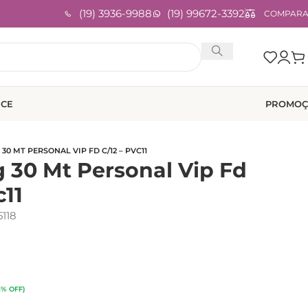
(19) 3936-9988
(19) 99672-3392
COMPAR
ICE
PROMOÇ
 30 MT PERSONAL VIP FD C/12 – PVC11
g 30 Mt Personal Vip Fd
c11
118
3% OFF)