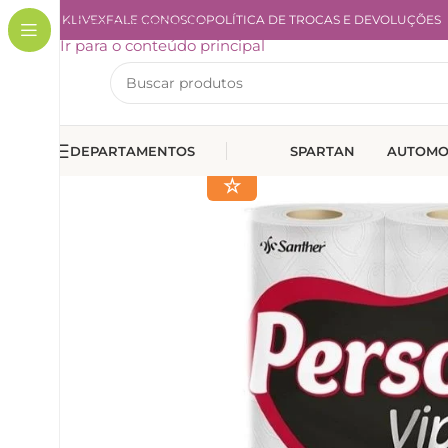
A KLIVEX
Ir para a navegação
FALE CONOSCO
POLÍTICA DE TROCAS E DEVOLUÇÕES
Ir para o conteúdo principal
DEPARTAMENTOS
SPARTAN
AUTOMO
☆