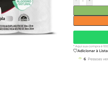
-
+
* Aqui sua compra é 10
Adicionar à List
6
Pessoas ve