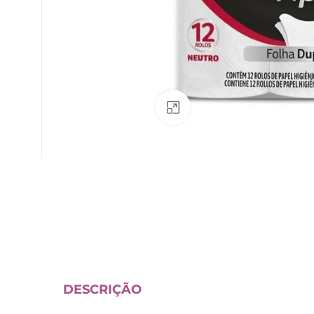
Av. Fábio Ferraz Bicudo, nº 1405
– Jd. Esplanada – Indaiatuba/SP
Clique para ampliar
DESCRIÇÃO