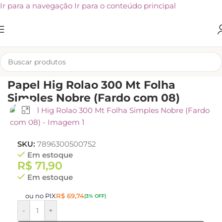
Ir para a navegação
Ir para o conteúdo principal
INÍCIO
/
KLIVEX
Papel Hig Rolao 300 Mt Folha
Simples Nobre (Fardo com 08)
Clique para ampliar
SKU:
7896300500752
Em estoque
R$
71,90
Em estoque
ou no PIX
R$
69,74
(3% OFF)
-
+