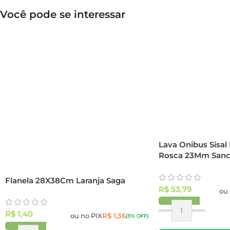
Você pode se interessar
Lava Onibus Sisal 
Rosca 23Mm Sanc
Flanela 28X38Cm Laranja Saga
R$
53,79
ou 
R$
1,40
ou no PIX
R$
1,36
(3% OFF)