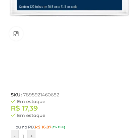
Clique para ampliar
SKU:
7898921460682
Em estoque
R$
17,39
Em estoque
ou no PIX
R$
16,87
(3% OFF)
-
+