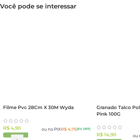
Você pode se interessar
Filme Pvc 28Cm X 30M Wyda
Granado Talco Pol
Pink 100G
R$
4,90
ou no PIX
R$
4,75
(3% OFF)
R$
14,90
ou 