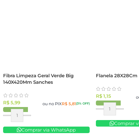
Fibra Limpeza Geral Verde Big
Flanela 28X28Cm 
140X420Mm Sanches
R$
1,15
o
R$
5,99
ou no PIX
R$
5,81
(3% OFF)
Comprar v
Comprar via WhatsApp