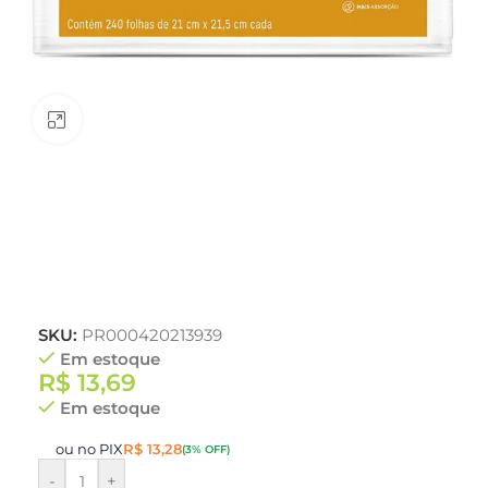
Clique para ampliar
SKU:
PR000420213939
Em estoque
R$
13,69
Em estoque
ou no PIX
R$
13,28
(3% OFF)
-
+