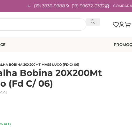
(19) 3936-9988
(19) 99672-3392
COMPAR
ICE
PROMOÇ
LHA BOBINA 20X200MT MASS LUXO (FD C/ 06)
alha Bobina 20X200Mt
o (Fd C/ 06)
441
3% OFF)