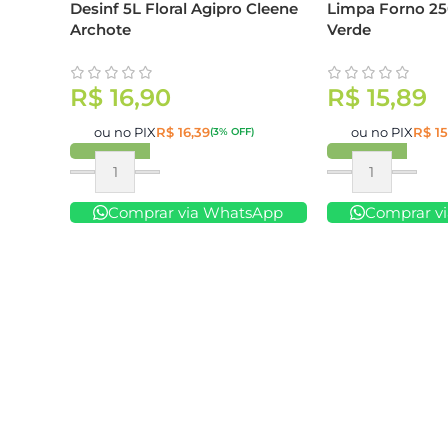
Desinf 5L Floral Agipro Cleene
Limpa Forno 25
Archote
Verde
R$
16,90
R$
15,89
ou no PIX
R$
16,39
ou no PIX
R$
15
(3% OFF)
Comprar
Comprar
Comprar via WhatsApp
Comprar v