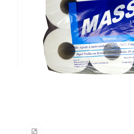
Av. Fábio Ferraz Bicudo, nº 1405
– Jd. Esplanada – Indaiatuba/SP
Clique para ampliar