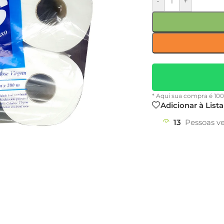
-
+
* Aqui sua compra é 10
Adicionar à List
13
Pessoas v