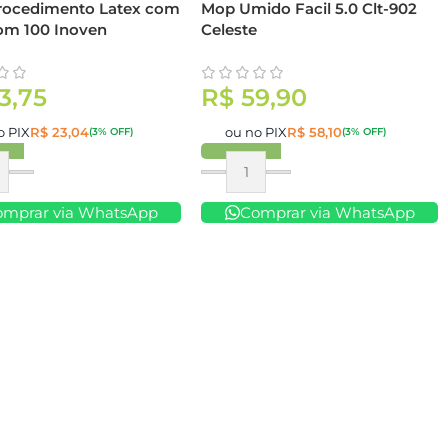
rocedimento Latex com
Mop Umido Facil 5.0 Clt-902
om 100 Inoven
Celeste
3,75
R$
59,90
o PIX
R$
23,04
ou no PIX
R$
58,10
(3% OFF)
(3% OFF)
ar
Comprar
omprar via WhatsApp
Comprar via WhatsApp