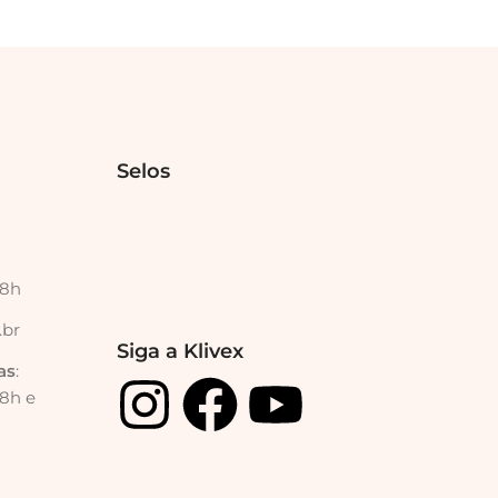
Selos
18h
.br
Siga a Klivex
as
:
18h e