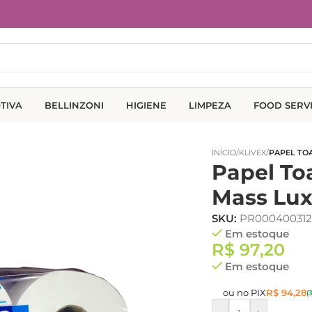
TIVA
BELLINZONI
HIGIENE
LIMPEZA
FOOD SERV
INÍCIO
/
KLIVEX
/
PAPEL TOA
Papel To
Mass Lux
SKU:
PR000400312
Em estoque
R$
97,20
Em estoque
ou no PIX
R$
94,28
(