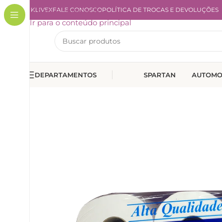
A KLIVEX
Ir para a navegação
FALE CONOSCO
POLÍTICA DE TROCAS E DEVOLUÇÕES
Ir para o conteúdo principal
DEPARTAMENTOS
SPARTAN
AUTOMO