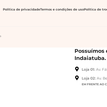
Política de privacidade
Termos e condições de uso
Política de tr
a
Possuímos d
Indaiatuba.
Loja 01:
Av. Fá
Loja 02:
Av. Be
EM FRENTE AO 