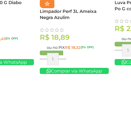
0 G Diabo
Luva P
☆
Po G c
Limpador Perf 3L Ameixa
Negra Azulim
R$
2
R$
18,89
,41
ou n
(3% OFF)
ou no PIX
R$
18,32
(3% OFF)
Compr
ia WhatsApp
Comprar
C
Comprar via WhatsApp