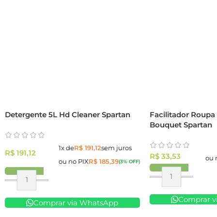
Detergente 5L Hd Cleaner Spartan
Facilitador Roupa 
Bouquet Spartan
1x de
R$
191,12
sem juros
R$
191,12
R$
33,53
ou 
ou no PIX
R$
185,39
(3% OFF)
Comprar v
Comprar via WhatsApp