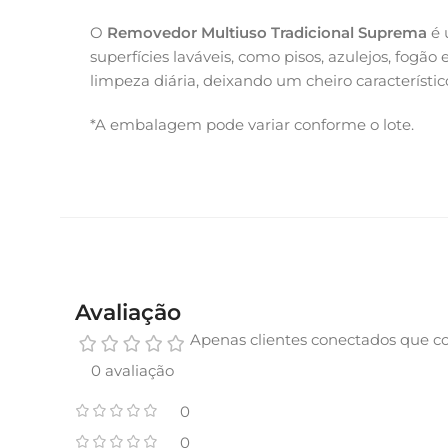
O
Removedor Multiuso Tradicional Suprema
é 
superfícies laváveis, como pisos, azulejos, fogã
limpeza diária, deixando um cheiro característic
*A embalagem pode variar conforme o lote.
Avaliação
Apenas clientes conectados que c
0 avaliação
0
0