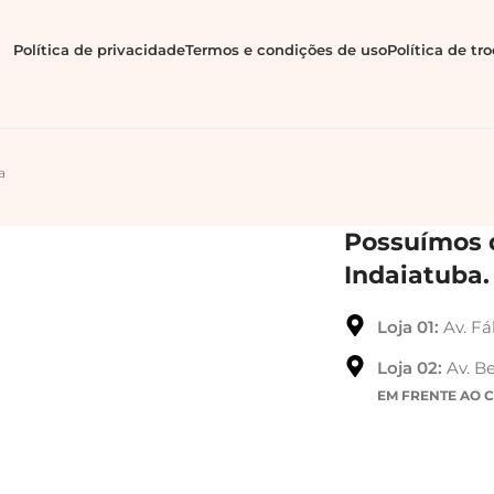
Política de privacidade
Termos e condições de uso
Política de tr
a
Possuímos d
Indaiatuba.
Loja 01:
Av. Fá
Loja 02:
Av. Be
EM FRENTE AO 