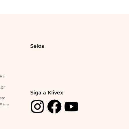
Selos
18h
.br
Siga a Klivex
as
:
18h e