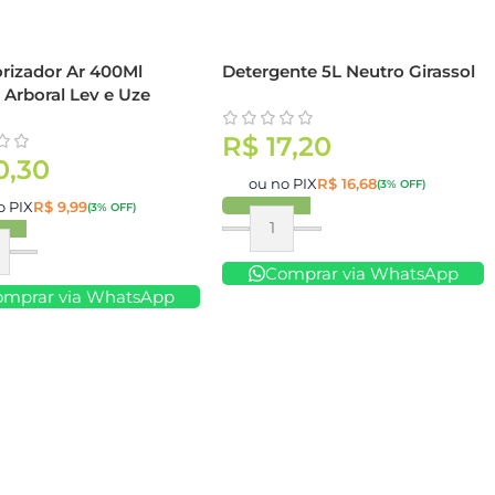
rizador Ar 400Ml
Detergente 5L Neutro Girassol
Arboral Lev e Uze
R$
17,20
0,30
ou no PIX
R$
16,68
(3% OFF)
o PIX
R$
9,99
(3% OFF)
Comprar
ar
Comprar via WhatsApp
omprar via WhatsApp