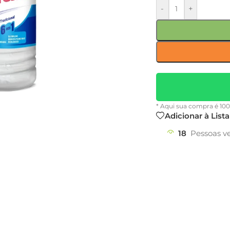
-
+
* Aqui sua compra é 10
Adicionar à List
18
Pessoas v