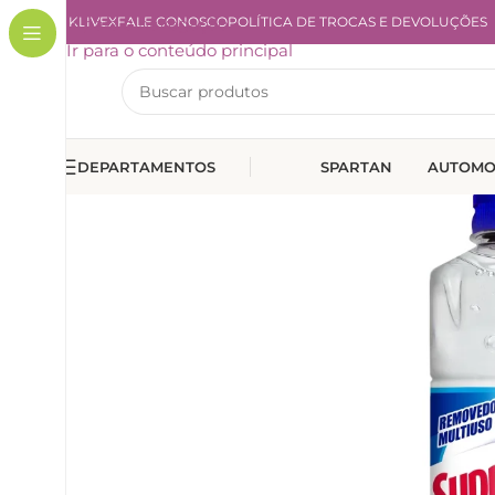
A KLIVEX
Ir para a navegação
FALE CONOSCO
POLÍTICA DE TROCAS E DEVOLUÇÕES
Ir para o conteúdo principal
DEPARTAMENTOS
SPARTAN
AUTOMO