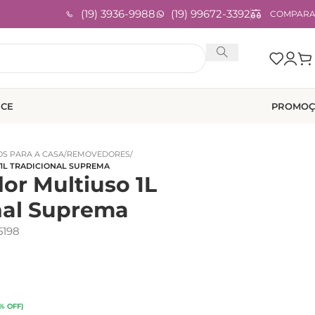
(19) 3936-9988
(19) 99672-3392
COMPAR
ICE
PROMOÇ
S PARA A CASA
/
REMOVEDORES
/
1L TRADICIONAL SUPREMA
r Multiuso 1L
nal Suprema
198
% OFF)