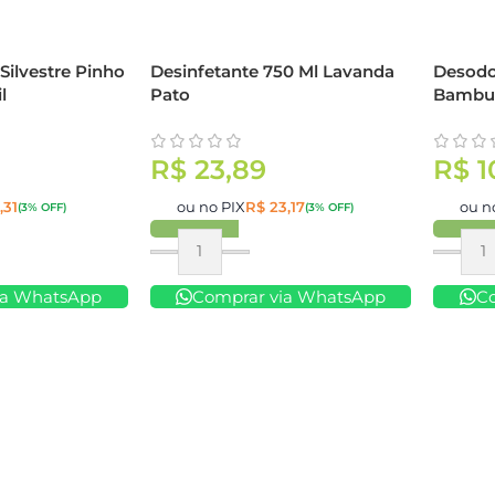
Silvestre Pinho
Desinfetante 750 Ml Lavanda
Desodo
l
Pato
Bambu 
R$
23,89
R$
1
,31
ou no PIX
R$
23,17
ou n
(3% OFF)
(3% OFF)
Comprar
Compr
ia WhatsApp
Comprar via WhatsApp
C