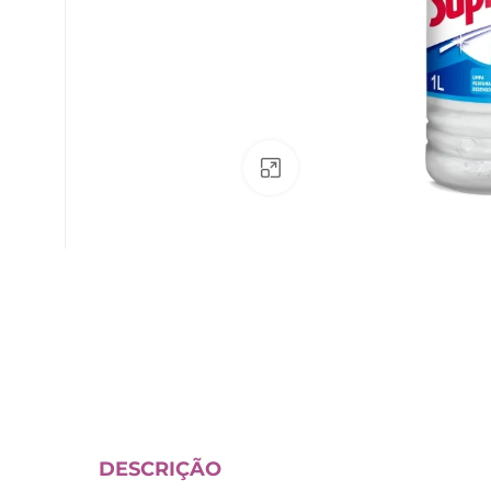
Av. Fábio Ferraz Bicudo, nº 1405
– Jd. Esplanada – Indaiatuba/SP
Clique para ampliar
DESCRIÇÃO