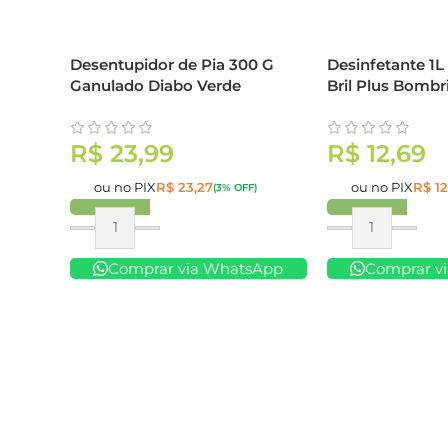
Desentupidor de Pia 300 G
Desinfetante 1L 
Ganulado Diabo Verde
Bril Plus Bombri
R$
23,99
R$
12,69
ou no PIX
R$
23,27
ou no PIX
R$
12
(3% OFF)
Comprar
Comprar
Comprar via WhatsApp
Comprar v