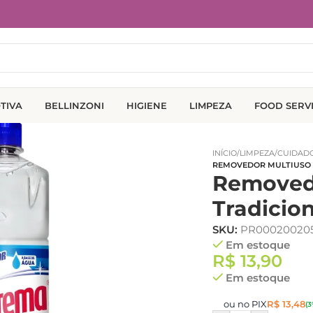
TIVA
BELLINZONI
HIGIENE
LIMPEZA
FOOD SERV
INÍCIO
/
LIMPEZA
/
CUIDADO
REMOVEDOR MULTIUSO 
Removedo
Tradicio
SKU:
PR000200205
Em estoque
R$
13,90
Em estoque
ou no PIX
R$
13,48
(3