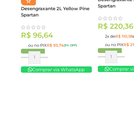
☆
Spartan
Desengraxante 2L Yellow Pine
Spartan
R$
220,36
R$
96,64
2x de
R$
110,18
ou no PIX
R$
21
ou no PIX
R$
93,74
(3% OFF)
Comprar
Comprar
Comprar v
Comprar via WhatsApp