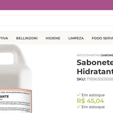
TIVA
BELLINZONI
HIGIENE
LIMPEZA
FOOD SERV
INÍCIO
/
SPARTAN
/
SABONE
Sabonete
Hidratan
SKU:
17896300500
Em estoque
R$
45,04
Em estoque