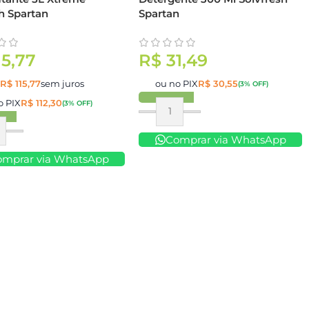
h Spartan
Spartan
15,77
R$
31,49
e
R$
115,77
sem juros
ou no PIX
R$
30,55
(3% OFF)
o PIX
R$
112,30
(3% OFF)
Comprar
ar
Comprar via WhatsApp
omprar via WhatsApp