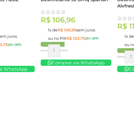
Alvfres
R$
106,96
R$
1
1x de
R$
106,96
sem juros
sem juros
1x d
ou no PIX
R$
103,75
(3% OFF)
3,75
ou n
(3% OFF)
Comprar
Compr
Comprar via WhatsApp
ia WhatsApp
C