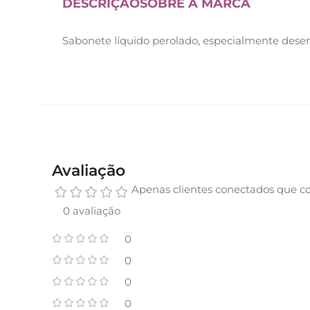
DESCRIÇÃO
SOBRE A MARCA
Sabonete líquido perolado, especialmente desen
Avaliação
Apenas clientes conectados que c
0 avaliação
0
0
0
0