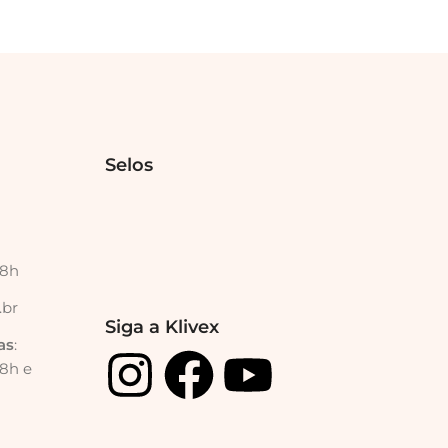
Selos
18h
.br
Siga a Klivex
as
:
18h e