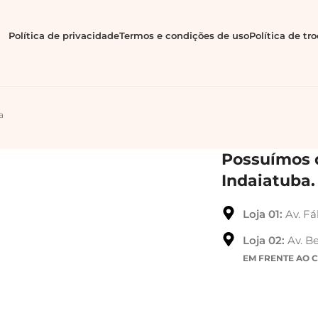
Política de privacidade
Termos e condições de uso
Política de tr
a
Possuímos d
Indaiatuba.
Loja 01:
Av. Fá
Loja 02:
Av. Be
EM FRENTE AO 