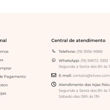
onal
Central de atendimento
omos
Telefone:
(19) 3936-9988
ex
WhatsApp:
(19) 99672-3392
Segunda a Sexta das 8h às 
mprar
E-mail:
contato@klivex.com
de Pagamento
Atendimento das lojas físic
osco
Segunda a Sexta das 8h às 
ojas
Sábado das 08h às 13h