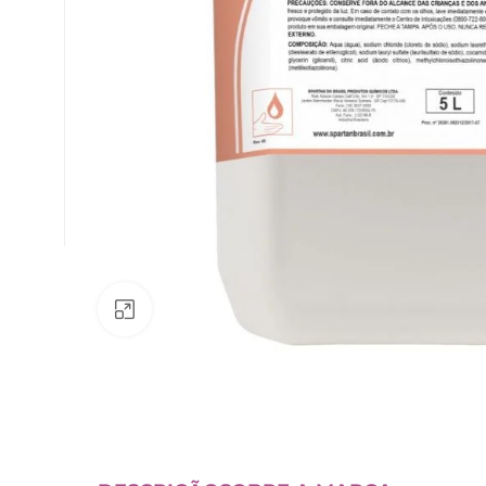
Av. Fábio Ferraz Bicudo, nº 1405
– Jd. Esplanada – Indaiatuba/SP
Clique para ampliar