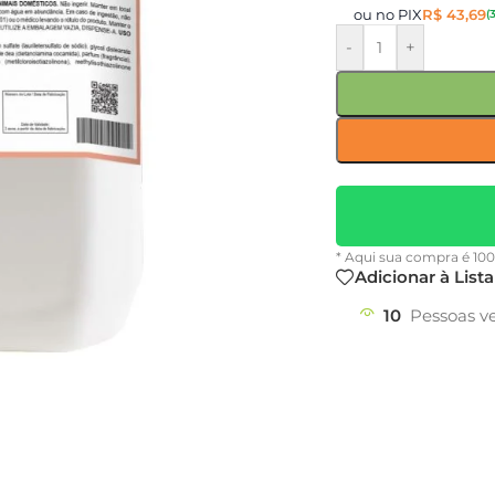
ou no PIX
R$
43,69
(
-
+
* Aqui sua compra é 10
Adicionar à List
10
Pessoas v