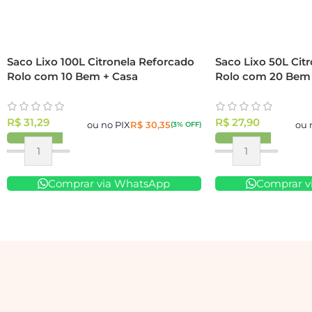
Saco Lixo 100L Citronela Reforcado
Saco Lixo 50L Cit
Rolo com 10 Bem + Casa
Rolo com 20 Bem 
R$
31,29
R$
27,90
ou no PIX
R$
30,35
ou 
(3% OFF)
Comprar via WhatsApp
Comprar v