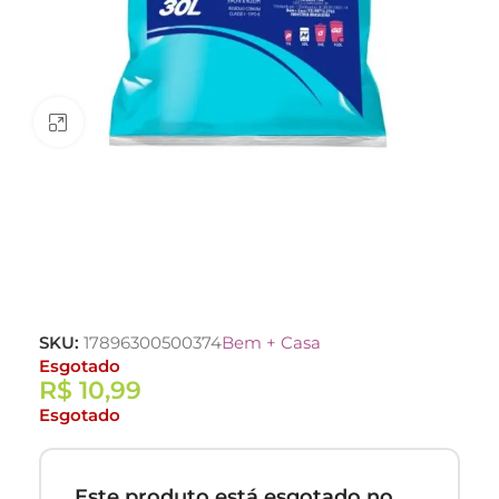
Clique para ampliar
SKU:
17896300500374
Bem + Casa
Esgotado
R$
10,99
Esgotado
Este produto está esgotado no