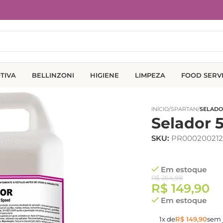
TIVA
BELLINZONI
HIGIENE
LIMPEZA
FOOD SERV
INÍCIO
/
SPARTAN
/
SELADO
Selador 
SKU:
PR000200212
Em estoque
R$
264,98
R$
149,90
Em estoque
1x de
R$
149,90
sem 