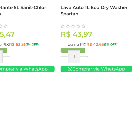
tante 5L Sanit-Chlor
Lava Auto 1L Eco Dry Washer
n
Spartan
5,47
R$
43,97
o PIX
R$
63,51
ou no PIX
R$
42,65
(3% OFF)
(3% OFF)
ar
Comprar
omprar via WhatsApp
Comprar via WhatsApp