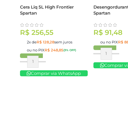
Cera Liq 5L High Frontier
Desengorduran
Spartan
Spartan
R$
256,55
R$
91,48
2x de
R$
128,28
sem juros
ou no PIX
R$
88
ou no PIX
R$
248,85
(3% OFF)
Comprar
Comprar
Comprar v
Comprar via WhatsApp