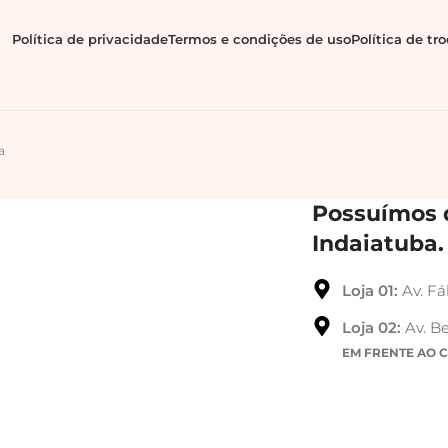
Política de privacidade
Termos e condições de uso
Política de tr
a
Possuímos d
Indaiatuba.
Loja 01:
Av. Fá
Loja 02:
Av. Be
EM FRENTE AO 