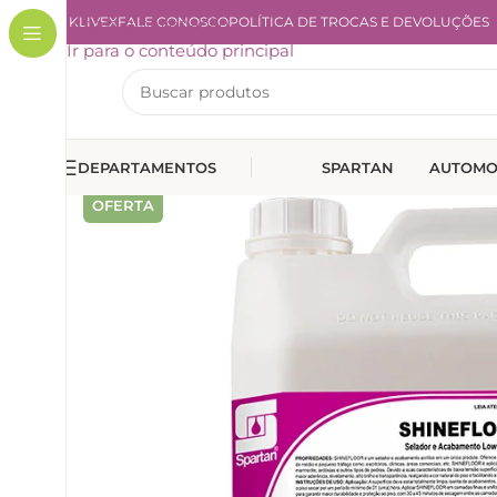
A KLIVEX
Ir para a navegação
FALE CONOSCO
POLÍTICA DE TROCAS E DEVOLUÇÕES
Ir para o conteúdo principal
DEPARTAMENTOS
SPARTAN
AUTOMO
OFERTA