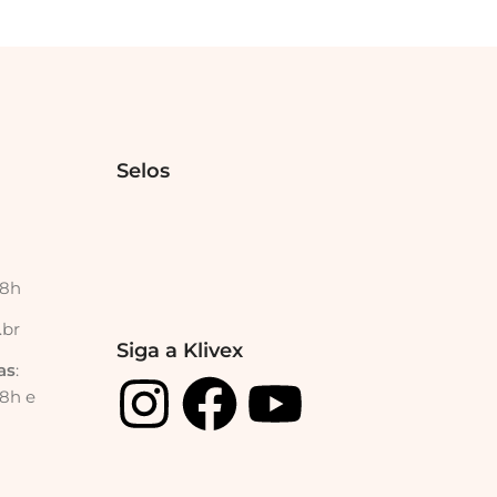
Selos
18h
.br
Siga a Klivex
as
:
18h e