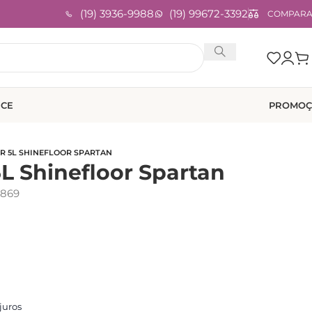
(19) 3936-9988
(19) 99672-3392
COMPAR
ICE
PROMOÇ
R 5L SHINEFLOOR SPARTAN
5L Shinefloor Spartan
869
juros