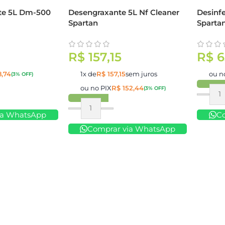
te 5L Dm-500
Desengraxante 5L Nf Cleaner
Desinfe
Spartan
Sparta
R$
157,15
R$
6
,74
1x de
R$
157,15
sem juros
ou n
(3% OFF)
ou no PIX
R$
152,44
(3% OFF)
Compr
Comprar
ia WhatsApp
C
Comprar via WhatsApp