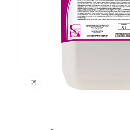
Av. Fábio Ferraz Bicudo, nº 1405
– Jd. Esplanada – Indaiatuba/SP
Clique para ampliar