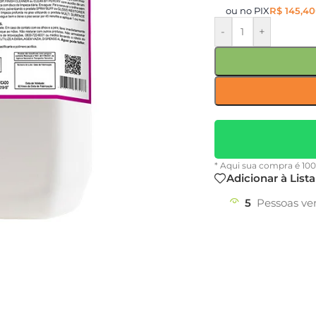
ou no PIX
R$
145,40
-
+
* Aqui sua compra é 10
Adicionar à List
5
Pessoas ve