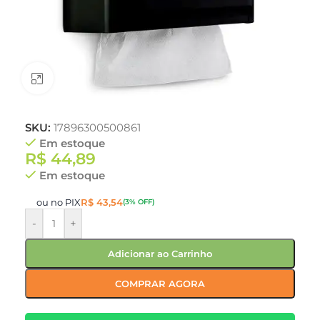
Clique para ampliar
SKU:
17896300500861
Em estoque
R$
44,89
Em estoque
ou no PIX
R$
43,54
(3% OFF)
-
+
Adicionar ao Carrinho
COMPRAR AGORA