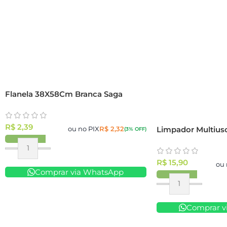
Flanela 38X58Cm Branca Saga
R$
2,39
Limpador Multius
ou no PIX
R$
2,32
(3% OFF)
R$
15,90
ou 
Comprar via WhatsApp
Comprar v