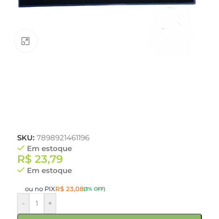
Clique para ampliar
SKU:
7898921461196
Em estoque
R$
23,79
Em estoque
ou no PIX
R$
23,08
(3% OFF)
-
+