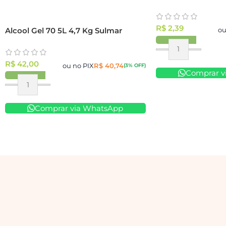
R$
2,39
Alcool Gel 70 5L 4,7 Kg Sulmar
ou
R$
42,00
ou no PIX
R$
40,74
(3% OFF)
Comprar v
Comprar via WhatsApp